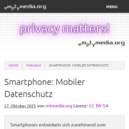
m
t
media.org
MENU
e
p
y
webmail
privacy matters!
dienste
m
t
media.org
e
p
y
manuals
über
HOME
MANUALS
SMARTPHONE: MOBILER DATENSCHUTZ
Smartphone: Mobiler
Datenschutz
von
mtmedia.org
Lizenz:
CC BY-SA
27. Oktober 2025
Smartphones entwickeln sich zunehmend zum