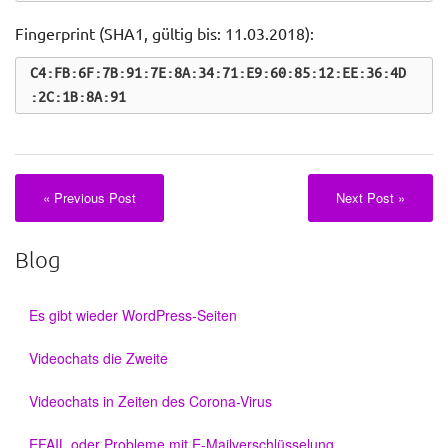
Fingerprint (SHA1, gültig bis: 11.03.2018):
C4:FB:6F:7B:91:7E:8A:34:71:E9:60:85:12:EE:36:4D
:2C:1B:8A:91
«
Previous Post
Next Post
»
Blog
Es gibt wieder WordPress-Seiten
Videochats die Zweite
Videochats in Zeiten des Corona-Virus
EFAIL oder Probleme mit E-Mailverschlüsselung